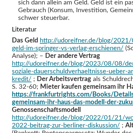
sich dann allein am Geld. Geld ist ein pa
Gebrauch (Konsum, Investition, Gemeinn
schwer steuerbar.
Literatur
Das Geld
http://udoreifner.de/blog/2021/
geld-im-springer-vs-verlag-erschienen/
(S
Analyse); –
Der andere Vertrag
http://udoreifner.de/blog/2023/08/08/de
soziale-dauerschuldverhaeltnisse-ueber-
kredit/
;
Der Arbeitsvertrag
als Schuldrec
S. 32-60;
Mieter kaufen gemeinsam ihr H
https://frankfurtrights.com/Books/Detail
gemeinsam-ihr-haus-das-modell-der-zuk
Genossenschaftsmodell
http://udoreifner.de/blog/2022/01/21/w
2022-beitrag-zur-berliner-diskussion/
;
Al