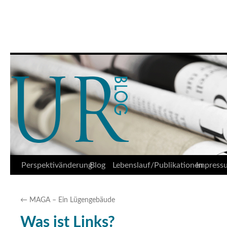
Udo Reifner
Springe
Perspektivänderung
Blog
Lebenslauf/Publikationen
Impress
zum
←
MAGA – Ein Lügengebäude
Inhalt
Was ist Links?