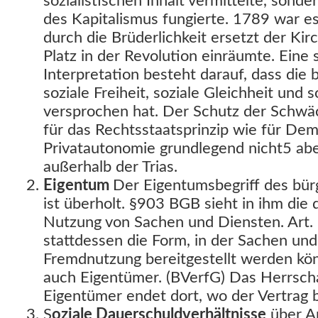
sozialistischen Inhalt vermittelte, sonde
des Kapitalismus fungierte. 1789 war e
durch die Brüderlichkeit ersetzt der Ki
Platz in der Revolution einräumte. Eine s
Interpretation besteht darauf, dass die 
soziale Freiheit, soziale Gleichheit und s
versprochen hat. Der Schutz der Schwä
für das Rechtsstaatsprinzip wie für De
Privatautonomie grundlegend nicht5 aber
außerhalb der Trias.
Eigentum
Der Eigentumsbegriff des bür
ist überholt. §903 BGB sieht in ihm die
Nutzung von Sachen und Diensten. Art. 
stattdessen die Form, in der Sachen und
Fremdnutzung bereitgestellt werden kön
auch Eigentümer. (BVerfG) Das Herrscha
Eigentümer endet dort, wo der Vertrag b
S
oziale Dauerschuldverhältnisse
über Ar