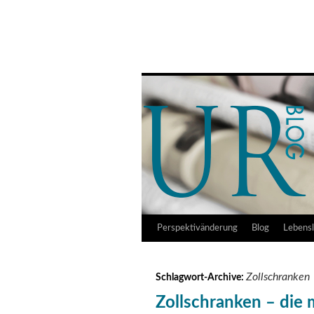
Udo Reifner
Springe
Perspektivänderung
Blog
Lebensl
zum
Zollschranken
Schlagwort-Archive:
Inhalt
Zollschranken – die