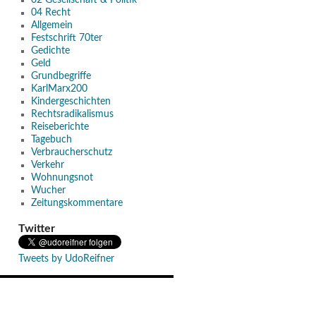
02 Gesellschaft & Politik
04 Recht
Allgemein
Festschrift 70ter
Gedichte
Geld
Grundbegriffe
KarlMarx200
Kindergeschichten
Rechtsradikalismus
Reiseberichte
Tagebuch
Verbraucherschutz
Verkehr
Wohnungsnot
Wucher
Zeitungskommentare
Twitter
Tweets by UdoReifner