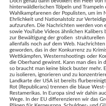
Doch genau dann bevölkert ein Heer von 
hinterwäldlerischen Tölpeln und Trampeln 
Wahlkampfarenen der Populisten, um im 
Ehrlichkeit und Nationalstolz zur Verteid
aufzurufen. Die Nachrichten werden von 
sowie YouTube Videos ähnlichen Kalibers b
zur Bewältigung der großen strukturellen
allenfalls noch auf dem Web. Nachrichten
geworden, das in der Konkurrenz zu Krimis
Wettkämpfen, Westernshootings oder Ko
die Oberhand gewinnt. Kann man dies in de
so braucht man keine block buster mehr. E
zu isolieren, ignorieren und zu konzentrier
Landkarte der USA ist bereits flurbereinig
Rot (Republicans) trennen die blaue West
Restamerikas. In Europa sind wir dahin au
Wege. In der EU differenzieren wir das 
Plänen für Kerneuropa, Schuldner- und Gl