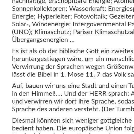
nachhaltige, erschöpfbare Energie; Ato
Sonnenkollektoren; Wasserkraft; Energiesp
Energie; Hyperleiter; Fotovoltaik; Gezeit
Solar-, Windenergie; Intergovernmental P
(UNO); Klimaschutz; Pariser Klimaschut
Übergangsenergien …
Es ist als ob der biblische Gott ein zweite
heruntergestiegen wäre, um ein menschlic
Verwirrung der Sprachen wegen Größenwa
lässt die Bibel in 1. Mose 11, 7 das Volk s
Auf, bauen wir uns eine Stadt und einen Tu
in den Himmel!…. Und der HERR sprach: Au
und verwirren wir dort ihre Sprache, soda
Sprache des anderen versteht. (Der Turmb
Diesmal könnten sich weniger gottgleiche
bedient haben. Die europäische Union fol