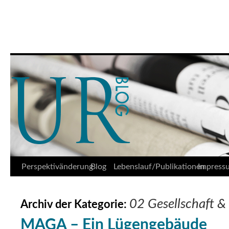
Udo Reifner
Springe
Perspektivänderung
Blog
Lebenslauf/Publikationen
Impress
zum
02 Gesellschaft & 
Archiv der Kategorie:
Inhalt
MAGA – Ein Lügengebäude