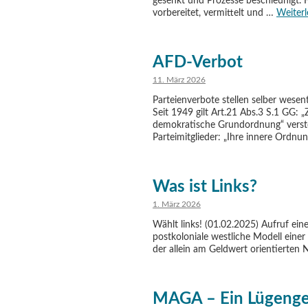
gesenkt und Prozesse beschleunigt. 
vorbereitet, vermittelt und …
Weiter
AFD-Verbot
11. März 2026
Parteienverbote stellen selber wesen
Seit 1949 gilt Art.21 Abs.3 S.1 GG: „Z
demokratische Grundordnung“ verstoß
Parteimitglieder: „Ihre innere Ordn
Was ist Links?
1. März 2026
Wählt links! (01.02.2025) Aufruf eine
postkoloniale westliche Modell eine
der allein am Geldwert orientierten 
MAGA – Ein Lügeng