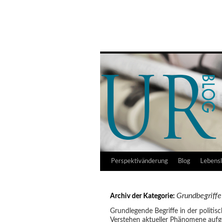
Udo Reifner
Springe
Perspektivänderung
Blog
Lebensl
zum
Grundbegriffe
Archiv der Kategorie:
Inhalt
Grundlegende Begriffe in der politis
Verstehen aktueller Phänomene aufge