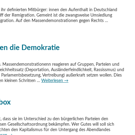
 ihr definierten Mitbürger: innen den Aufenthalt in Deutschland
ff der Remigration. Gemeint ist die zwangsweise Umsiedlung
 Migration. Auf den Massendemonstrationen gegen Rechts …
en die Demokratie
e. Massendemonstrationenn reagieren auf Gruppen, Parteien und
eichheitssatz (Deportation, Ausländerfeindlichkeit, Rassissmus) und
, Parlamentsbesetzung, Vertreibung) außerkraft setzen wollen. Dies
en kleinen Schritten …
Weiterlesen
→
lbox
it, dass sie im Unterschied zu den bürgerlichen Parteien den
ösen Gesellschaftsordnung bekämpfen. Wer Gutes will soll sich
achten den Kapitalismus für den Untergang des Abendlandes