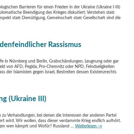
gischen Barrieren für einen Frieden in der Ukraine (Ukraine I-III)
plomatische Beendigung des Krieges diskutiert. Verstehen statt
Respekt statt Demütigung, Gemeinschaft statt Gesellschaft sind die
udenfeindlicher Rassismus
iffe in Nürnberg und Berlin, Grabschändungen, Leugnung oder gar
d von AFD, Pegida, Pro-Chemnitz oder NPD, Feindseligkeiten
ss der Islamisten gegen Israel, Bestreiten dessen Existenzrechts
 (Ukraine III)
h zu Verhandlungen, bei denen die Interessen der anderen Partei
ert wird. Wir wollen, dass dieser verdammte Krieg endlich aufhört.
gegen wen kämpft und Wofür? Russland …
Weiterlesen
→