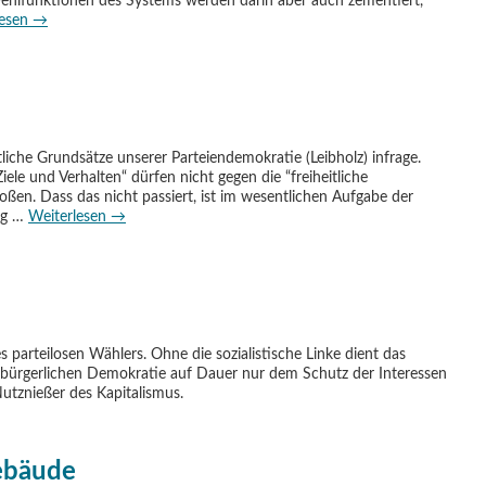
Fehlfunktionen des Systems werden darin aber auch zementiert,
lesen
→
tliche Grundsätze unserer Parteiendemokratie (Leibholz) infrage.
iele und Verhalten“ dürfen nicht gegen die “freiheitliche
en. Dass das nicht passiert, ist im wesentlichen Aufgabe der
ung …
Weiterlesen
→
s parteilosen Wählers. Ohne die sozialistische Linke dient das
r bürgerlichen Demokratie auf Dauer nur dem Schutz der Interessen
Nutznießer des Kapitalismus.
ebäude