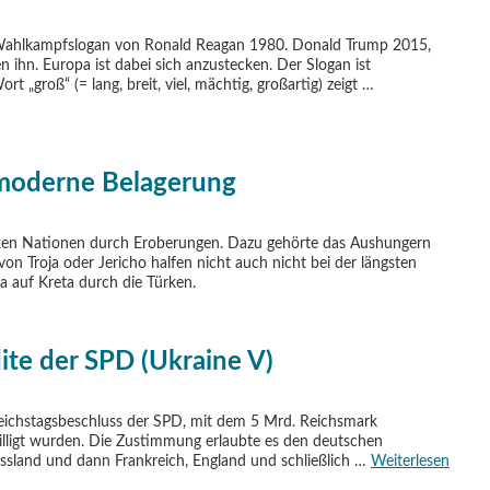
Wahlkampfslogan von Ronald Reagan 1980. Donald Trump 2015,
en ihn. Europa ist dabei sich anzustecken. Der Slogan ist
t „groß“ (= lang, breit, viel, mächtig, großartig) zeigt …
 moderne Belagerung
tarken Nationen durch Eroberungen. Dazu gehörte das Aushungern
n Troja oder Jericho halfen nicht auch nicht bei der längsten
 auf Kreta durch die Türken.
ite der SPD (Ukraine V)
Reichstagsbeschluss der SPD, mit dem 5 Mrd. Reichsmark
willigt wurden. Die Zustimmung erlaubte es den deutschen
ussland und dann Frankreich, England und schließlich …
Weiterlesen