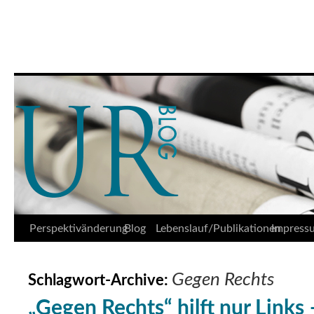
Udo Reifner
Springe
Perspektivänderung
Blog
Lebenslauf/Publikationen
Impress
zum
Gegen Rechts
Schlagwort-Archive:
Inhalt
„Gegen Rechts“ hilft nur Link