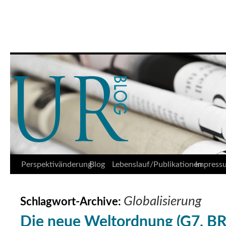
Udo Reifner
Springe
Perspektivänderung
Blog
Lebenslauf/Publikationen
Impress
zum
Globalisierung
Schlagwort-Archive:
Inhalt
Die neue Weltordnung (G7, BR