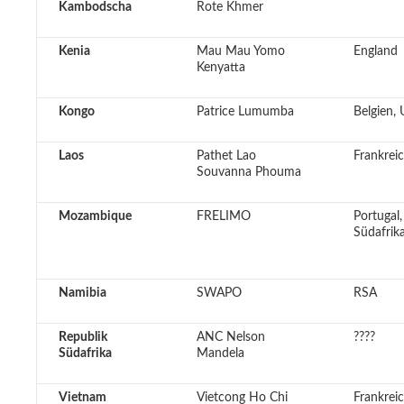
Kambodscha
Rote Khmer
Kenia
Mau Mau Yomo
England
Kenyatta
Kongo
Patrice Lumumba
Belgien,
Laos
Pathet Lao
Frankrei
Souvanna Phouma
Mozambique
FRELIMO
Portugal,
Südafrik
Namibia
SWAPO
RSA
Republik
ANC Nelson
????
Südafrika
Mandela
Vietnam
Vietcong Ho Chi
Frankrei