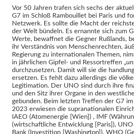
Vor 50 Jahren trafen sich sechs der aktuel
G7 im Schloß Rambouillet bei Paris und for
Netzwerk. Es sollte die Macht der reichs
der Welt bündeln. Es ernannte sich zum G
Werte, bewaffnet die Gegner Rußlands, 
ihr Verständnis von Menschenrechten, äuß
Regierung zu internationalen Themen, nim
in jährlichen Gipfel- und Ressortreffen „
un
durchzusetzen. Damit will sie die handlu
ersetzen. Es fehlt dazu allerdings die völk
Legitimation. Der UNO sind durch ihre fin
und den Sitz ihrer Organe in den westlich
gebunden. Beim letzten Treffen der G7 im
2023 erwiesen die supranationalen Einri
IAEO (Atomenergie [Wien]) , IMF (Währu
(wirtschaftliche Entwicklung [Paris]), UN
Bank (Investition [Washington]), WHO (Ge