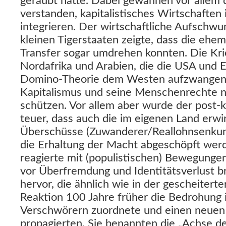
geraubt hatte. Dabei gewannen vor allem d
verstanden, kapitalistisches Wirtschaften 
integrieren. Der wirtschaftliche Aufschwu
kleinen Tigerstaaten zeigte, dass die ehe
Transfer sogar umdrehen konnten. Die Kri
Nordafrika und Arabien, die die USA und 
Domino-Theorie dem Westen aufzwangen,
Kapitalismus und seine Menschenrechte n
schützen. Vor allem aber wurde der post-k
teuer, dass auch die im eigenen Land erwi
Überschüsse (Zuwanderer/Reallohnsenkunge
die Erhaltung der Macht abgeschöpft wer
reagierte mit (populistischen) Bewegungen
vor Überfremdung und Identitätsverlust 
hervor, die ähnlich wie in der gescheitert
Reaktion 100 Jahre früher die Bedrohung 
Verschwörern zuordnete und einen neuen
propagierten. Sie benannten die „Achse d