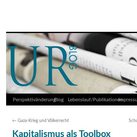
Udo Reifner
Springe
Perspektivänderung
Blog
Lebenslauf/Publikationen
Impress
zum
←
Gaza-Krieg und Völkerrecht
Sch
Inhalt
Kapitalismus als Toolbox